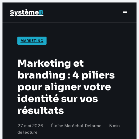
Système
B
Finance
MARKETING
Business
Marketing et
Éducation & Emploi
branding : 4 piliers
pour aligner votre
Marketing
identité sur vos
résultats
27 mai 2026
·
Éloïse Maréchal-Delorme
·
5 min
de lecture