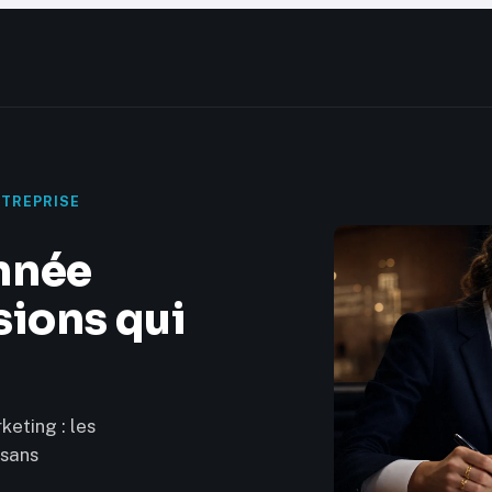
NTREPRISE
nnée
sions qui
keting : les
 sans