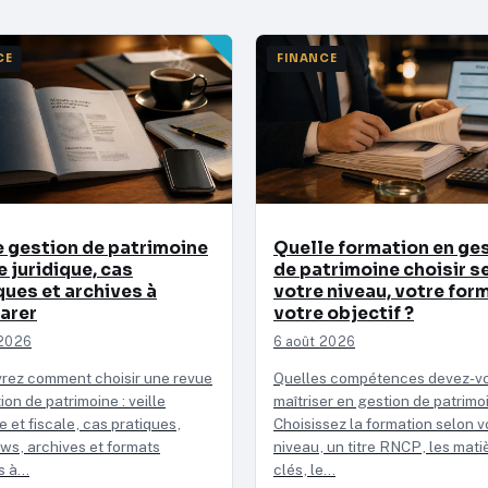
CE
FINANCE
 gestion de patrimoine
Quelle formation en ge
le juridique, cas
de patrimoine choisir s
ques et archives à
votre niveau, votre for
arer
votre objectif ?
 2026
6 août 2026
rez comment choisir une revue
Quelles compétences devez-v
ion de patrimoine : veille
maîtriser en gestion de patrimo
ue et fiscale, cas pratiques,
Choisissez la formation selon v
ews, archives et formats
niveau, un titre RNCP, les mati
s à…
clés, le…