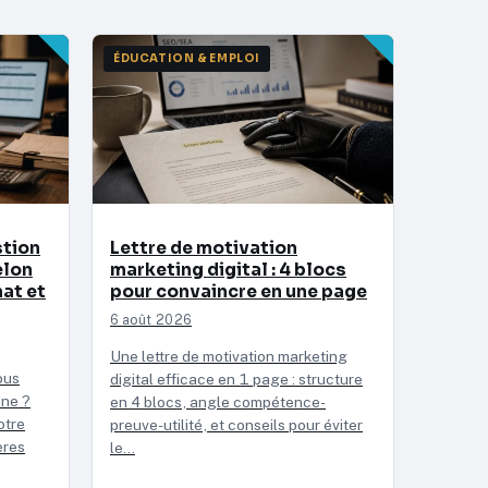
ÉDUCATION & EMPLOI
stion
Lettre de motivation
elon
marketing digital : 4 blocs
mat et
pour convaincre en une page
6 août 2026
Une lettre de motivation marketing
ous
digital efficace en 1 page : structure
ine ?
en 4 blocs, angle compétence-
otre
preuve-utilité, et conseils pour éviter
ères
le…