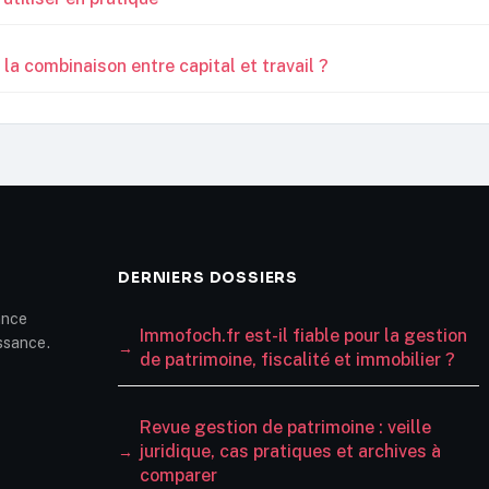
a combinaison entre capital et travail ?
DERNIERS DOSSIERS
ance
Immofoch.fr est-il fiable pour la gestion
issance.
de patrimoine, fiscalité et immobilier ?
Revue gestion de patrimoine : veille
juridique, cas pratiques et archives à
comparer