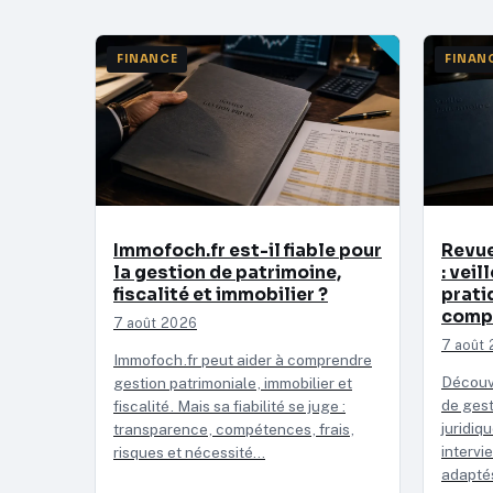
FINANCE
FINAN
Immofoch.fr est-il fiable pour
Revue
la gestion de patrimoine,
: veil
fiscalité et immobilier ?
prati
comp
7 août 2026
7 août
Immofoch.fr peut aider à comprendre
Découv
gestion patrimoniale, immobilier et
de gest
fiscalité. Mais sa fiabilité se juge :
juridiq
transparence, compétences, frais,
intervi
risques et nécessité…
adapté