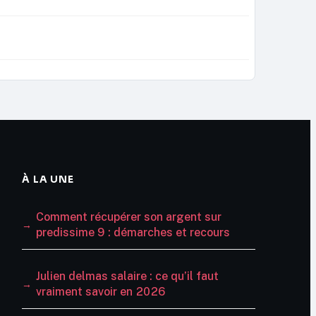
À LA UNE
Comment récupérer son argent sur
predissime 9 : démarches et recours
Julien delmas salaire : ce qu’il faut
vraiment savoir en 2026