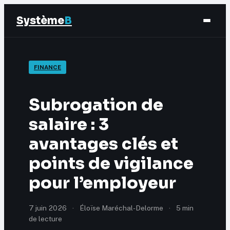
Système
B
Finance
FINANCE
Business
Subrogation de
Éducation & Emploi
salaire : 3
avantages clés et
Marketing
points de vigilance
pour l’employeur
7 juin 2026
·
Éloïse Maréchal-Delorme
·
5 min
de lecture