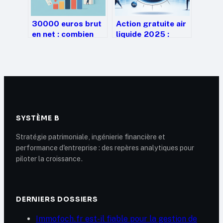
30000 euros brut
Action gratuite air
en net : combien
liquide 2025 :
allez-vous
conditions,
réellement toucher
calendrier et
?
stratégie pour en
profiter
SYSTÈME B
Stratégie patrimoniale, ingénierie financière et
performance d'entreprise : des repères analytiques pour
piloter la croissance.
DERNIERS DOSSIERS
Immofoch.fr est-il fiable pour la gestion de