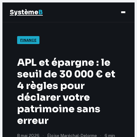
Système
B
Finance
FINANCE
Business
APL et épargne : le
Éducation & Emploi
seuil de 30 000 € et
4 règles pour
Marketing
déclarer votre
patrimoine sans
erreur
8 mai 2026
·
Éloïse Maréchal-Delorme
·
6 min