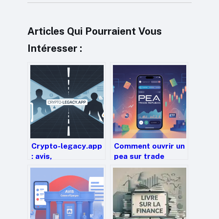
Articles Qui Pourraient Vous
Intéresser :
Crypto-legacy.app
Comment ouvrir un
: avis,
pea sur trade
fonctionnement et
republic : guide
précautions avant
complet et concret
de vous lancer