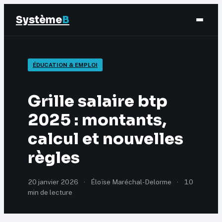
Système
B
Finance
ÉDUCATION & EMPLOI
Business
Grille salaire btp
Éducation & Emploi
2025 : montants,
calcul et nouvelles
Marketing
règles
20 janvier 2026
·
Éloïse Maréchal-Delorme
·
10
min de lecture