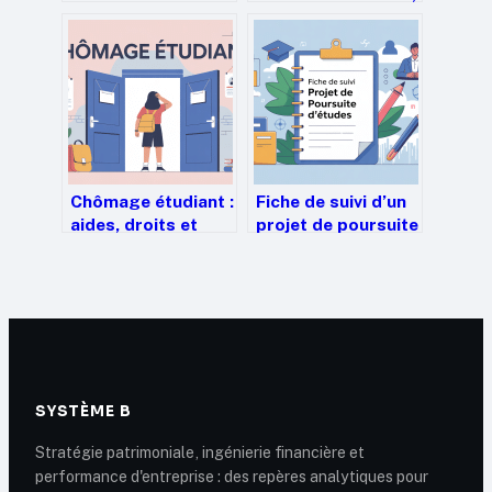
gagne vraiment un
exemples et
chauffeur amazon
bonnes pratiques
en 2025 ?
Chômage étudiant :
Fiche de suivi d’un
aides, droits et
projet de poursuite
solutions
d’études : modèle,
concrètes pour
conseils et bonnes
s’en sortir
pratiques
SYSTÈME B
Stratégie patrimoniale, ingénierie financière et
performance d'entreprise : des repères analytiques pour