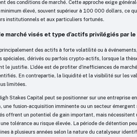
t des conditions de marché. Cette approche exige généra
e minimum élevé, souvent supérieur à 100 000 dollars, ce qui
rs institutionnels et aux particuliers fortunés.
marché visés et type d’actifs privilégiés par le
principalement des actifs à forte volatilité ou à événements
s spéciales, dérivés ou parfois crypto-actifs, lorsque la thès
t le justifie. L’idée est de profiter d’inefficiences de march
tifiés. En contrepartie, la liquidité et la visibilité sur les va
us limitées.
igh Stakes Capital peut se positionner sur une entreprise en
n, une fusion-acquisition imminente ou un secteur émergent
és offrent un potentiel de gain important, mais nécessitent
 une tolérance au risque élevée. La période de détention peu
nes à plusieurs années selon la nature du catalyseur identif