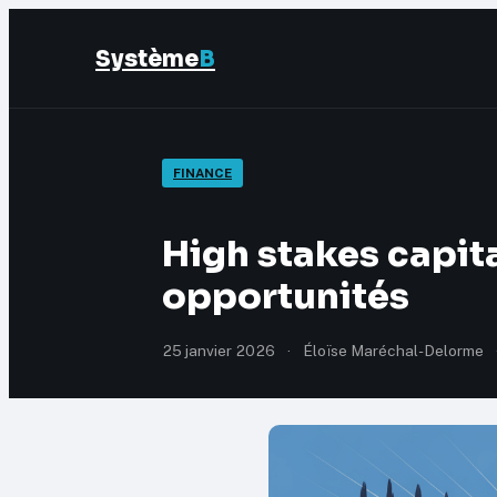
Système
B
FINANCE
High stakes capita
opportunités
25 janvier 2026
·
Éloïse Maréchal-Delorme