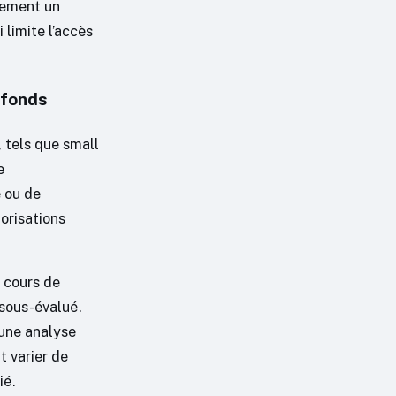
lement un
 limite l’accès
 fonds
, tels que small
e
é ou de
lorisations
 cours de
 sous-évalué.
 une analyse
t varier de
ié.