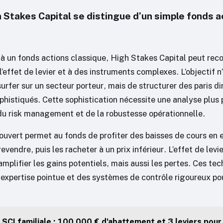
 Stakes Capital se distingue d’un simple fonds a
à un fonds actions classique, High Stakes Capital peut recou
l’effet de levier et à des instruments complexes. L’objectif n
rfer sur un secteur porteur, mais de structurer des paris di
ophistiqués. Cette sophistication nécessite une analyse plus
u risk management et de la robustesse opérationnelle.
ouvert permet au fonds de profiter des baisses de cours en
revendre, puis les racheter à un prix inférieur. L’effet de levie
amplifier les gains potentiels, mais aussi les pertes. Ces te
 expertise pointue et des systèmes de contrôle rigoureux pou
SCI familiale : 100 000 € d'abattement et 3 leviers pour