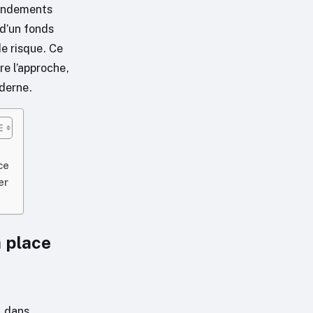
 rendements
 d’un fonds
de risque. Ce
re l’approche,
oderne.
ce
er
 place
l dans