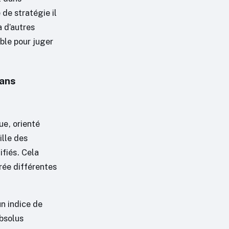
de stratégie il
à d’autres
ble pour juger
dans
ue, orienté
ille des
ifiés. Cela
rée différentes
n indice de
bsolus