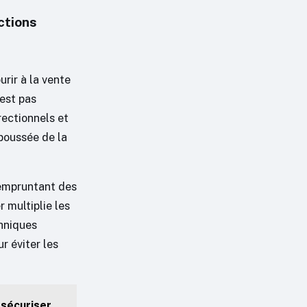
ctions
rir à la vente
’est pas
rectionnels et
 poussée de la
 empruntant des
r multiplie les
chniques
r éviter les
 sécuriser