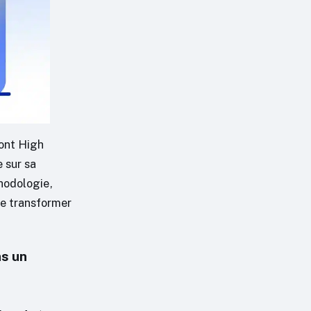
dont High
 sur sa
thodologie,
de transformer
s un