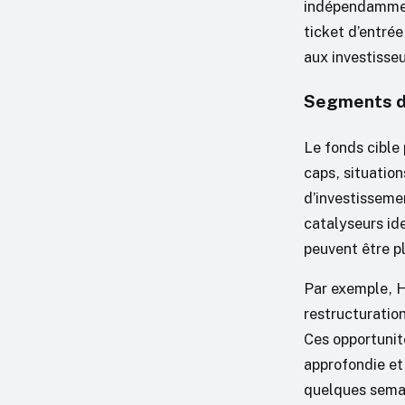
indépendammen
ticket d’entré
aux investisseu
Segments de 
Le fonds cible 
caps, situation
d’investissemen
catalyseurs iden
peuvent être pl
Par exemple, H
restructuratio
Ces opportunit
approfondie et
quelques semai