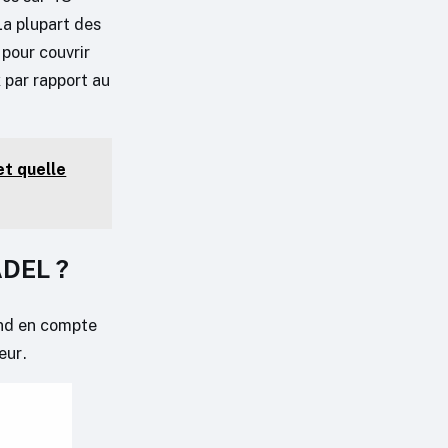
La plupart des
pour couvrir
x par rapport au
et quelle
ADEL ?
end en compte
eur.