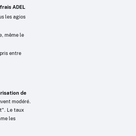
 frais ADEL
lus les agios
e, même le
ris entre
risation de
ouvent modéré.
t". Le taux
mme les