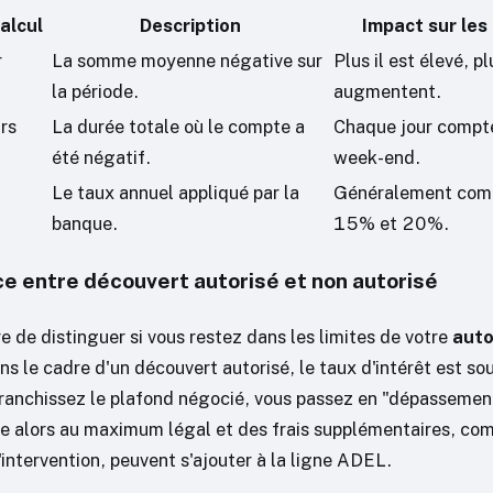
alcul
Description
Impact sur les
r
La somme moyenne négative sur
Plus il est élevé, p
la période.
augmentent.
rs
La durée totale où le compte a
Chaque jour compt
été négatif.
week-end.
Le taux annuel appliqué par la
Généralement comp
banque.
15% et 20%.
ce entre découvert autorisé et non autorisé
re de distinguer si vous restez dans les limites de votre
auto
ns le cadre d'un découvert autorisé, le taux d'intérêt est s
ranchissez le plafond négocié, vous passez en "dépassemen
pe alors au maximum légal et des frais supplémentaires, co
intervention, peuvent s'ajouter à la ligne ADEL.