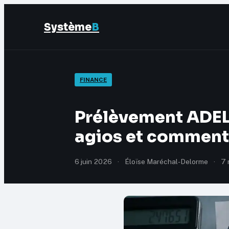
Système
B
FINANCE
Prélèvement ADEL 
agios et comment 
6 juin 2026
·
Éloïse Maréchal-Delorme
·
7 