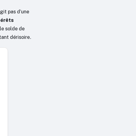
agit pas d’une
térêts
le solde de
ant dérisoire.