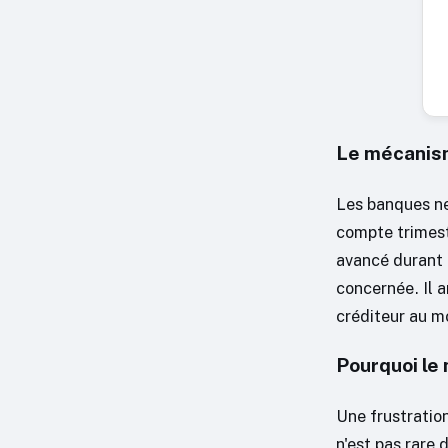
Le mécanism
Les banques ne
compte trimest
avancé durant l
concernée. Il 
créditeur au m
Pourquoi le 
Une frustration
n'est pas rare 