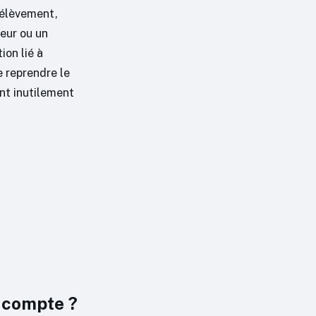
rélèvement,
eur ou un
on lié à
 reprendre le
ent inutilement
e compte ?