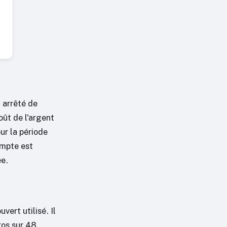
 arrêté de
oût de l'argent
ur la période
ompte est
ée.
ert utilisé. Il
ros sur 48