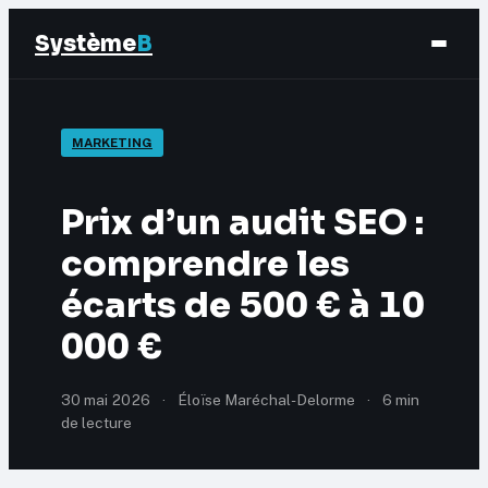
Système
B
Finance
MARKETING
Business
Prix d’un audit SEO :
Éducation & Emploi
comprendre les
écarts de 500 € à 10
Marketing
000 €
30 mai 2026
·
Éloïse Maréchal-Delorme
·
6 min
de lecture