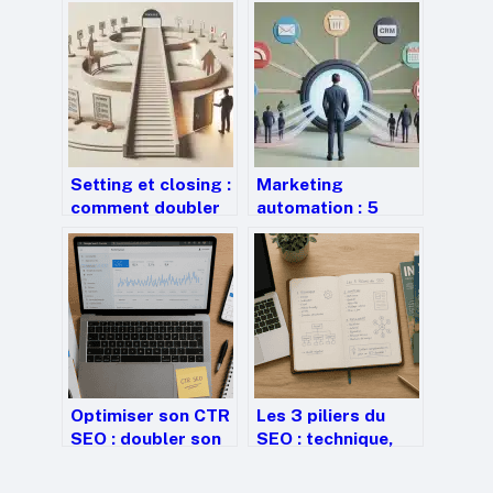
Setting et closing :
Marketing
comment doubler
automation : 5
vos ventes en
scénarios concrets
segmentant votre
pour augmenter
cycle commercial ?
vos ventes de
14,5%
Optimiser son CTR
Les 3 piliers du
SEO : doubler son
SEO : technique,
trafic sans gagner
contenu et autorité
une seule position
pour dominer la