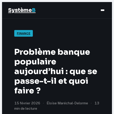
Système
B
Finance
FINANCE
Business
Problème banque
Éducation & Emploi
populaire
aujourd’hui : que se
Marketing
passe-t-il et quoi
faire ?
15 février 2026
·
Éloïse Maréchal-Delorme
·
13
min de lecture