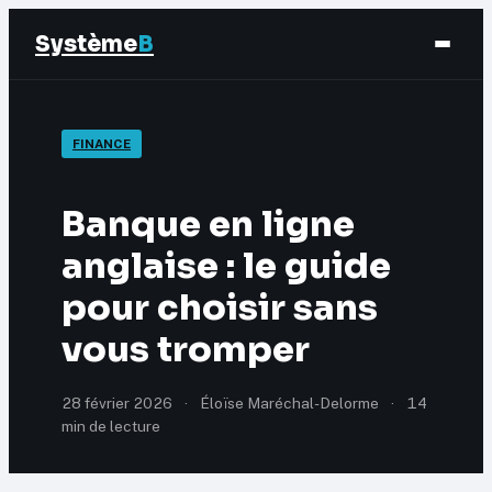
Système
B
Finance
FINANCE
Business
Banque en ligne
Éducation & Emploi
anglaise : le guide
pour choisir sans
Marketing
vous tromper
28 février 2026
·
Éloïse Maréchal-Delorme
·
14
min de lecture