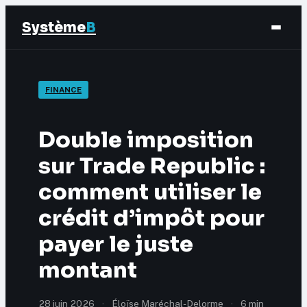
Système
B
Finance
FINANCE
Business
Double imposition
Éducation & Emploi
sur Trade Republic :
comment utiliser le
Marketing
crédit d’impôt pour
payer le juste
montant
28 juin 2026
·
Éloïse Maréchal-Delorme
·
6 min