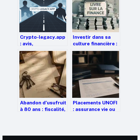
Crypto-legacy.app
Investir dans sa
: avis,
culture financière :
fonctionnement et
5 catégories de
précautions avant
livres pour
de vous lancer
transformer votre
gestion de l’argent
Abandon d’usufruit
Placements UNOFI
à 80 ans : fiscalité,
: assurance vie ou
procédure et 3
contrat de
risques à anticiper
capitalisation, quel
choix pour votre
patrimoine ?