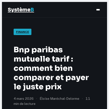
Système
B
Finance
FINANCE
Business
Bnp paribas
Éducation & Emploi
mutuelle tarif :
comment bien
Marketing
comparer et payer
le juste prix
4 mars 2026
·
Éloïse Maréchal-Delorme
·
11
min de lecture