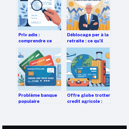
Prlv adis :
Déblocage per à la
comprendre ce
retraite : ce qu’il
prélèvement et
faut savoir pour
comment réagir
décider
Problème banque
Offre globe trotter
populaire
credit agricole :
aujourd’hui : que se
tout comprendre
passe-t-il et quoi
avant de souscrire
faire ?