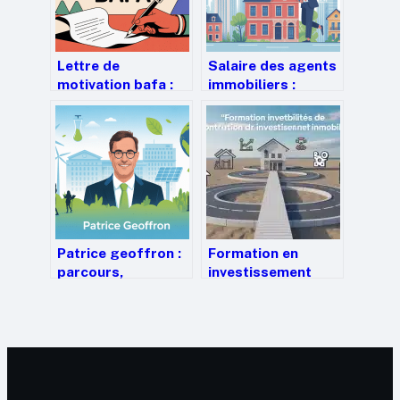
Lettre de
Salaire des agents
motivation bafa :
immobiliers :
exemples, conseils
combien gagnent-
et structure pour
ils vraiment en
être sélectionné
2025 ?
Patrice geoffron :
Formation en
parcours,
investissement
expertises et
immobilier : 175
prises de position
heures pour
économiques
sécuriser votre
patrimoine et
maximiser votre
rentabilité