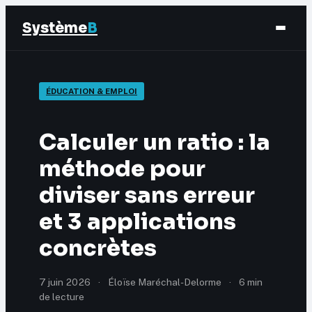
Système
B
Finance
ÉDUCATION & EMPLOI
Business
Calculer un ratio : la
Éducation & Emploi
méthode pour
diviser sans erreur
Marketing
et 3 applications
concrètes
7 juin 2026
·
Éloïse Maréchal-Delorme
·
6 min
de lecture