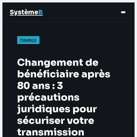
Système
B
Finance
FINANCE
Business
Changement de
Éducation & Emploi
bénéficiaire après
80 ans : 3
Marketing
précautions
juridiques pour
sécuriser votre
transmission