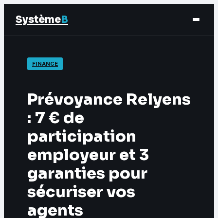
Système
B
Finance
FINANCE
Business
Prévoyance Relyens
Éducation & Emploi
: 7 € de
participation
Marketing
employeur et 3
garanties pour
sécuriser vos
agents