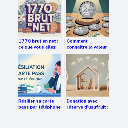
1770 brut en net :
Comment
ce que vous allez
connaître la valeur
réellement toucher
d’une pièce de 2
euros rare et la
vendre au bon prix
Résilier sa carte
Donation avec
pass par téléphone
réserve d’usufruit :
: le guide clair et
comment
rapide
transmettre votre
maison avec 100