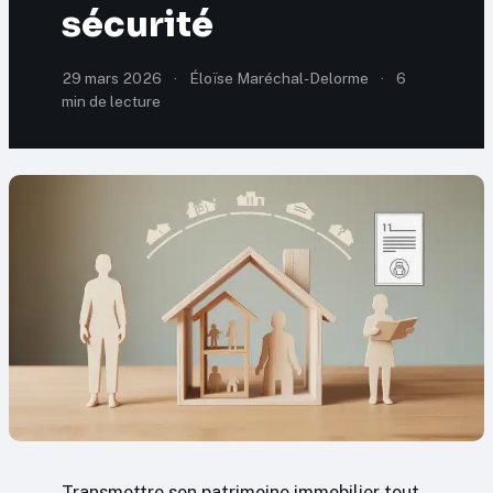
sécurité
29 mars 2026
·
Éloïse Maréchal-Delorme
·
6
min de lecture
Transmettre son patrimoine immobilier tout