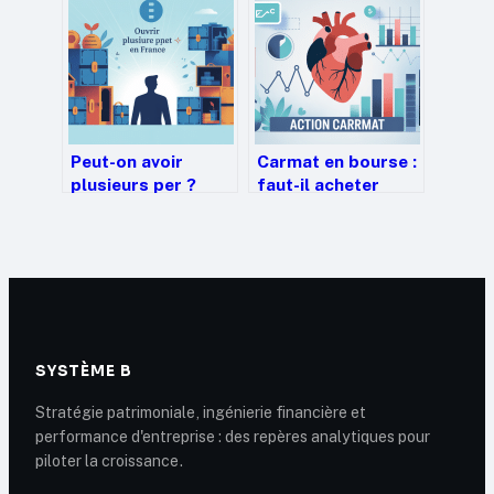
de vous lancer
Peut-on avoir
Carmat en bourse :
plusieurs per ?
faut-il acheter
tout comprendre
l’action aujourd’hui
pour optimiser
?
votre épargne
retraite
SYSTÈME B
Stratégie patrimoniale, ingénierie financière et
performance d'entreprise : des repères analytiques pour
piloter la croissance.