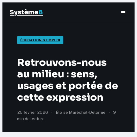
Système
B
Finance
ÉDUCATION & EMPLOI
Business
Retrouvons-nous
Éducation & Emploi
au milieu : sens,
usages et portée de
Marketing
cette expression
25 février 2026
·
Éloïse Maréchal-Delorme
·
9
min de lecture