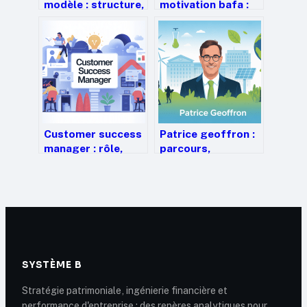
modèle : structure,
motivation bafa :
exemples et
exemples, conseils
bonnes pratiques
et structure pour
être sélectionné
Customer success
Patrice geoffron :
manager : rôle,
parcours,
missions,
expertises et
compétences et
prises de position
salaire
économiques
SYSTÈME B
Stratégie patrimoniale, ingénierie financière et
performance d'entreprise : des repères analytiques pour