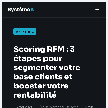
Système
B
Finance
MARKETING
Business
Scoring RFM : 3
Éducation & Emploi
étapes pour
segmenter votre
Marketing
base clients et
booster votre
rentabilité
26 mai 2026
·
Éloïse Maréchal-Delorme
·
7 min