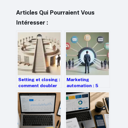
Articles Qui Pourraient Vous
Intéresser :
Setting et closing :
Marketing
comment doubler
automation : 5
vos ventes en
scénarios concrets
segmentant votre
pour augmenter
cycle commercial ?
vos ventes de
14,5%