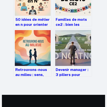
50 idées de métier
Familles de mots
en n pour orienter
ce2 : bien les
ou reconvertir
expliquer et les
votre carrière
travailler en classe
Retrouvons-nous
Devenir manager :
au milieu : sens,
3 piliers pour
usages et portée
réussir sa prise de
de cette
poste et piloter
expression
son équipe