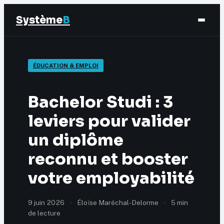
Système
B
Finance
ÉDUCATION & EMPLOI
Business
Bachelor Studi : 3
Éducation & Emploi
leviers pour valider
un diplôme
Marketing
reconnu et booster
votre employabilité
9 juin 2026
·
Éloïse Maréchal-Delorme
·
5 min
de lecture