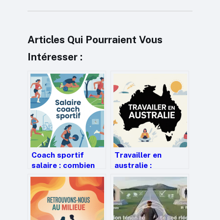
Articles Qui Pourraient Vous
Intéresser :
Coach sportif
Travailler en
salaire : combien
australie :
gagne un coach et
démarches, visas
comment
et conseils pour
l’augmenter
réussir