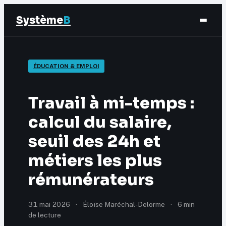
Système
B
Finance
ÉDUCATION & EMPLOI
Business
Travail à mi-temps :
Éducation & Emploi
calcul du salaire,
seuil des 24h et
Marketing
métiers les plus
rémunérateurs
31 mai 2026
·
Éloïse Maréchal-Delorme
·
6 min
de lecture