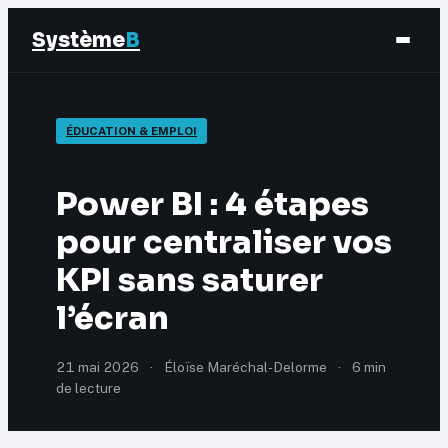
Système
B
Finance
ÉDUCATION & EMPLOI
Business
Power BI : 4 étapes
Éducation & Emploi
pour centraliser vos
KPI sans saturer
Marketing
l’écran
21 mai 2026
·
Éloïse Maréchal-Delorme
·
6 min
de lecture