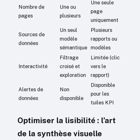
Une seule
Nombre de
Une ou
page
pages
plusieurs
uniquement
Un seul
Plusieurs
Sources de
modèle
rapports ou
données
sémantique
modèles
Filtrage
Limitée (clic
Interactivité
croisé et
vers le
exploration
rapport)
Disponible
Alertes de
Non
pour les
données
disponible
tuiles KPI
Optimiser la lisibilité : l’art
de la synthèse visuelle