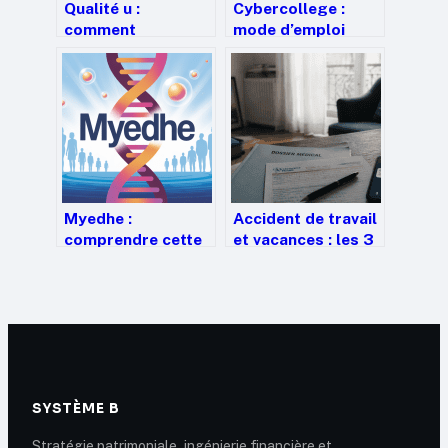
Qualité u :
Cybercollege :
comment
mode d’emploi
l’enseigne
complet pour bien
construit
l’utiliser au collège
confiance, prix et
engagement
Myedhe :
Accident de travail
comprendre cette
et vacances : les 3
mutation génétique
règles d’or pour
rare et ses enjeux
éviter la
suspension de vos
indemnités
SYSTÈME B
Stratégie patrimoniale, ingénierie financière et