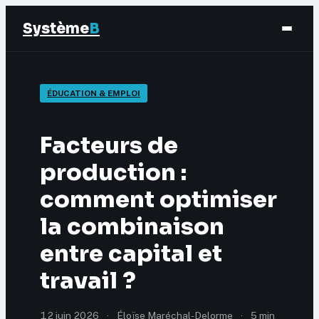
Système
B
Finance
ÉDUCATION & EMPLOI
Business
Facteurs de
Éducation & Emploi
production :
comment optimiser
Marketing
la combinaison
entre capital et
travail ?
12 juin 2026
·
Éloïse Maréchal-Delorme
·
5 min