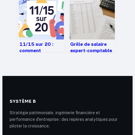
s’en sortir
minimum
11/15 sur 20 :
Grille de salaire
comment
expert-comptable
comprendre,
2025 : comment
interpréter et
calculer vos
progresser
minima
conventionnels et
vos primes ?
SYSTÈME B
Stratégie patrimoniale, ingénierie financière et
performance d'entreprise : des repères analytiques pour
piloter la croissance.