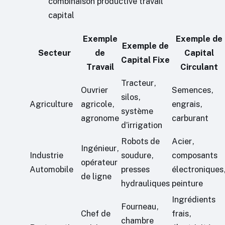
combinaison productive travail
capital
Exemple
Exemple de
Exemple de
Secteur
de
Capital
Capital Fixe
Travail
Circulant
Tracteur,
Ouvrier
Semences,
silos,
Agriculture
agricole,
engrais,
système
agronome
carburant
d’irrigation
Robots de
Acier,
Ingénieur,
Industrie
soudure,
composants
opérateur
Automobile
presses
électroniques
de ligne
hydrauliques
peinture
Ingrédients
Fourneau,
Chef de
frais,
chambre