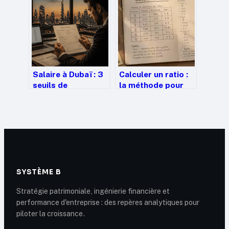
confiance, prix et
engagement
Salaire à Dubaï : 3
Calculer un ratio :
seuils de
la méthode pour
qualification et
diviser sans erreur
budget réel pour
et 3 applications
s’expatrier
concrètes
SYSTÈME B
Stratégie patrimoniale, ingénierie financière et
performance d'entreprise : des repères analytiques pour
piloter la croissance.