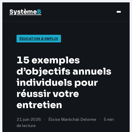
Système
B
Finance
ÉDUCATION & EMPLOI
Business
15 exemples
Éducation & Emploi
d’objectifs annuels
individuels pour
Marketing
réussir votre
entretien
21 juin 2026
·
Éloïse Maréchal-Delorme
·
5 min
de lecture