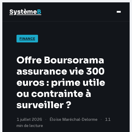
Système
B
Finance
FINANCE
Business
Offre Boursorama
Éducation & Emploi
assurance vie 300
euros : prime utile
Marketing
ou contrainte à
surveiller ?
1 juillet 2026
·
Éloïse Maréchal-Delorme
·
11
min de lecture