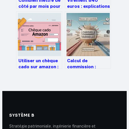
Combien mettre de
Virement 840
côté par mois pour
euros : explications
avancer
claires, risques et
sereinement
bonnes pratiques
Utiliser un chèque
Calcul de
cado sur amazon :
commission :
guide clair pour ne
pourquoi la
rien perdre
confusion entre HT
et TTC ampute vos
revenus
SYSTÈME B
Stratégie patrimoniale, ingénierie financière et