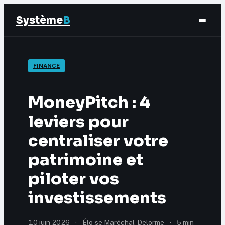
Système
B
Finance
FINANCE
Business
MoneyPitch : 4
Éducation & Emploi
leviers pour
centraliser votre
Marketing
patrimoine et
piloter vos
investissements
10 juin 2026
·
Éloïse Maréchal-Delorme
·
5 min