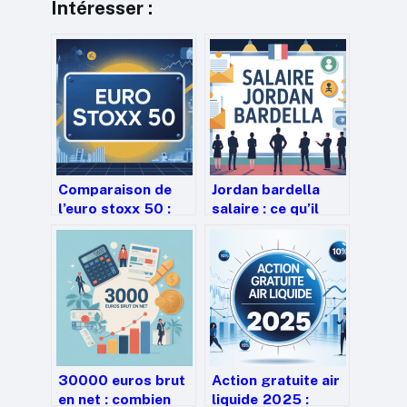
Intéresser :
Comparaison de
Jordan bardella
l’euro stoxx 50 :
salaire : ce qu’il
comprendre,
gagne vraiment et
choisir, investir
d’où vient son
revenu
30000 euros brut
Action gratuite air
en net : combien
liquide 2025 :