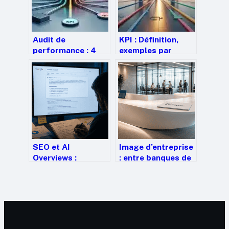
Audit de
KPI : Définition,
performance : 4
exemples par
leviers techniques
secteur et
pour réduire vos
méthode pour
coûts de
piloter votre
transaction de 15
performance
%
SEO et AI
Image d’entreprise
Overviews :
: entre banques de
comment maintenir
photos et mobilier
sa visibilité face à
sur-mesure,
la révolution du
comment maîtriser
zéro clic
votre identité
visuelle ?