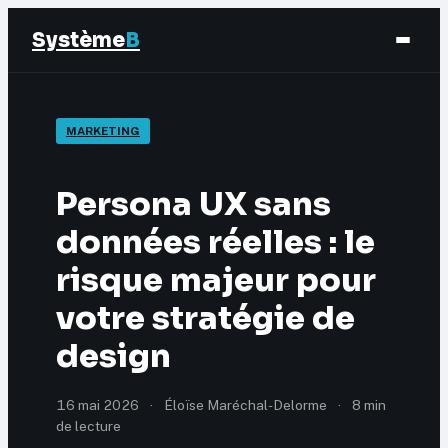
Système
B
Finance
MARKETING
Business
Persona UX sans
Éducation & Emploi
données réelles : le
risque majeur pour
Marketing
votre stratégie de
design
16 mai 2026
·
Éloïse Maréchal-Delorme
·
8 min
de lecture