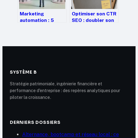
Marketing
Optimiser son CTR
automation : 5
SEO : doubler son
scénarios concrets
trafic sans gagner
pour augmenter
une seule position
vos ventes de
14,5%
SYSTÈME B
Stratégie patrimoniale, ingénierie financière et
performance d'entreprise : des repères analytiques pour
piloter la croissance.
DERNIERS DOSSIERS
Alternance, bootcamp et réseau local : ce