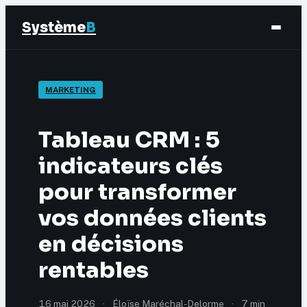
Système
B
Finance
MARKETING
Business
Tableau CRM : 5
Éducation & Emploi
indicateurs clés
pour transformer
Marketing
vos données clients
en décisions
rentables
16 mai 2026
·
Éloïse Maréchal-Delorme
·
7 min