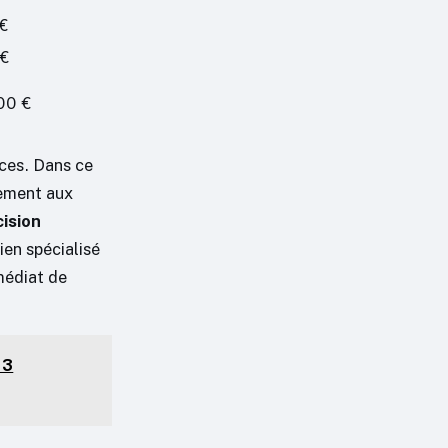
 €
 €
00 €
ces. Dans ce
irement aux
cision
ien spécialisé
médiat de
 3