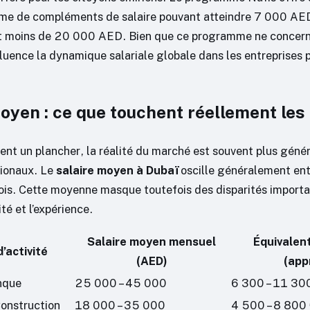
rme de compléments de salaire pouvant atteindre 7 000 AED
t moins de 20 000 AED. Bien que ce programme ne concern
nfluence la dynamique salariale globale dans les entreprises 
oyen : ce que touchent réellement les
ixent un plancher, la réalité du marché est souvent plus géné
tionaux. Le
salaire moyen à Dubaï
oscille généralement ent
is. Cette moyenne masque toutefois des disparités importa
ité et l’expérience.
Salaire moyen mensuel
Équivalen
’activité
(AED)
(app
nque
25 000 – 45 000
6 300 – 11 30
Construction
18 000 – 35 000
4 500 – 8 800