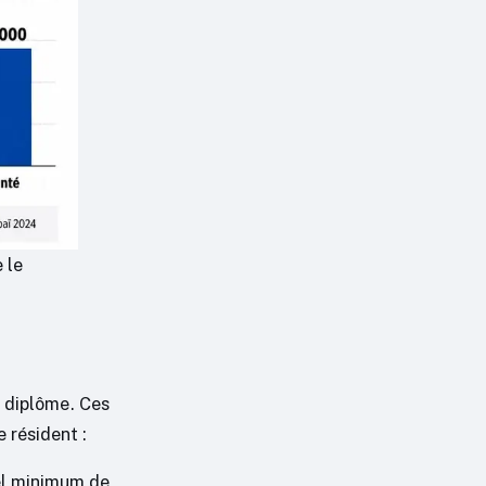
 le
 diplôme. Ces
 résident :
el minimum de