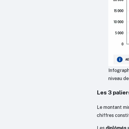
Infograph
niveau de
Les 3 palier
Le montant min
chiffres consti
Les
diplômés u