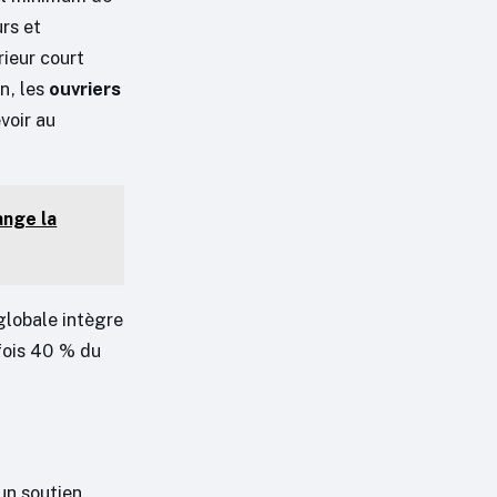
rs et
ieur court
n, les
ouvriers
voir au
ange la
globale intègre
fois 40 % du
un soutien