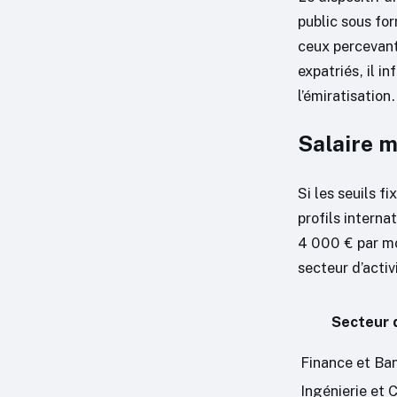
public sous fo
ceux percevan
expatriés, il i
l’émiratisation.
Salaire m
Si les seuils f
profils interna
4 000 € par mo
secteur d’activ
Secteur d
Finance et Ba
Ingénierie et 