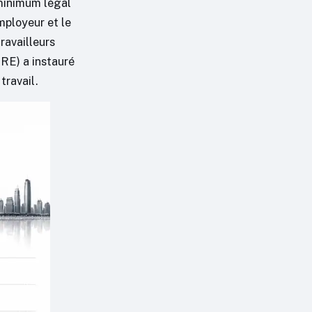
 minimum légal
mployeur et le
ravailleurs
HRE) a instauré
travail.