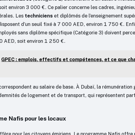
it environ 3 000 €. Ce palier concerne les cadres, ingénieu
érales. Les
techniciens
et diplômés de l’enseignement supér
disposent d’un seuil fixé à 7 000 AED, environ 1 750 €. Enfi
ployés sans diplôme spécifique (Catégorie 3) doivent perce
 AED, soit environ 1 250 €.
GPEC : emplois, effectifs et compétences, et ce que ch
orrespondent au salaire de base. À Dubaï, la rémunération 
demnités de logement et de transport, qui représentent par
e Nafis pour les locaux
iffère pour les citoyens émiriens. Le programme Nafis offre 