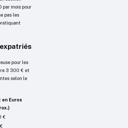
 par mois pour
e pas les
pratiquant
 expatriés
reuse pour les
re 3 300 € et
ntes selon le
t en Euros
rox.)
0 €
 €