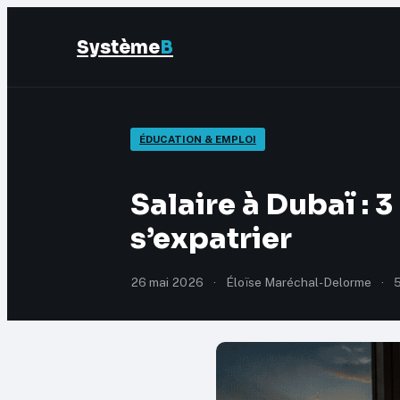
Système
B
ÉDUCATION & EMPLOI
Salaire à Dubaï : 
s’expatrier
26 mai 2026
·
Éloïse Maréchal-Delorme
·
5