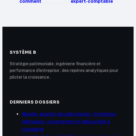
comment
expert-comptable
comprendre,
2025 : comment
interpréter et
calculer vos
progresser
minima
conventionnels et
vos primes ?
SYSTÈME B
Stratégie patrimoniale, ingénierie financière et
performance d'entreprise : des repères analytiques pour
piloter la croissance.
DERNIERS DOSSIERS
Master gestion de patrimoine : formation,
admission, programme et débouchés à
comparer