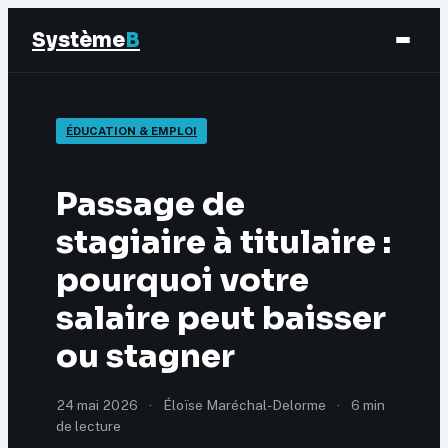
Système
B
Finance
ÉDUCATION & EMPLOI
Business
Passage de
Éducation & Emploi
stagiaire à titulaire :
pourquoi votre
Marketing
salaire peut baisser
ou stagner
24 mai 2026
·
Éloïse Maréchal-Delorme
·
6 min
de lecture