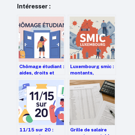
Intéresser :
Chômage étudiant :
Luxembourg smic :
aides, droits et
montants,
solutions
conditions et
concrètes pour
réalités du salaire
s’en sortir
minimum
11/15 sur 20 :
Grille de salaire