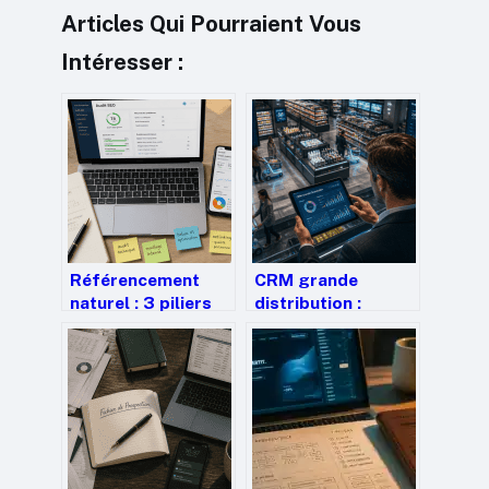
Articles Qui Pourraient Vous
Intéresser :
Référencement
CRM grande
naturel : 3 piliers
distribution :
techniques et 4
unifiez vos
outils pour
données pour
propulser votre
transformer
visibilité sur
chaque ticket de
Google
caisse en
opportunité