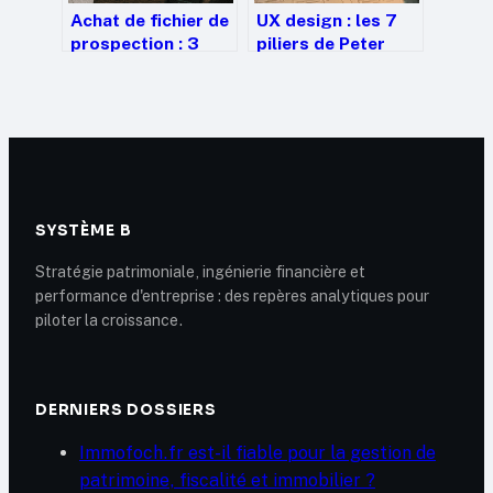
Achat de fichier de
UX design : les 7
prospection : 3
piliers de Peter
critères pour
Morville pour
garantir la fiabilité
transformer
de vos données
l’usage en émotion
SYSTÈME B
Stratégie patrimoniale, ingénierie financière et
performance d'entreprise : des repères analytiques pour
piloter la croissance.
DERNIERS DOSSIERS
Immofoch.fr est-il fiable pour la gestion de
patrimoine, fiscalité et immobilier ?