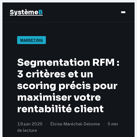
Système
B
Finance
MARKETING
Business
Segmentation RFM :
Éducation & Emploi
3 critères et un
scoring précis pour
Marketing
maximiser votre
rentabilité client
19 juin 2026
·
Éloïse Maréchal-Delorme
·
5 min
de lecture