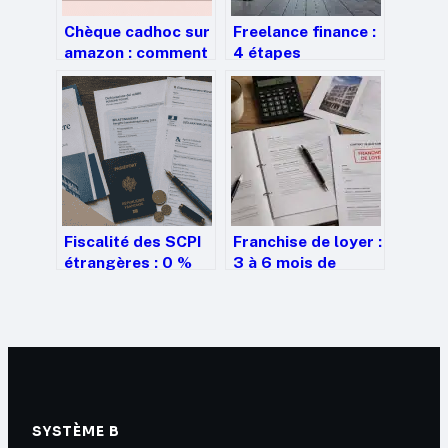
Chèque cadhoc sur
Freelance finance :
amazon : comment
4 étapes
l’utiliser vraiment
indispensables
efficacement
pour sécuriser vos
missions et gagner
en agilité
Fiscalité des SCPI
Franchise de loyer :
étrangères : 0 %
3 à 6 mois de
de prélèvements
gratuité et
sociaux et 2
précautions pour
méthodes pour
éviter les erreurs
neutraliser la
de charges
double imposition
SYSTÈME B