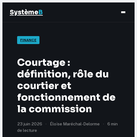
Système
B
Finance
FINANCE
Business
Courtage :
Éducation & Emploi
définition, rôle du
courtier et
Marketing
fonctionnement de
la commission
23 juin 2026
·
Éloïse Maréchal-Delorme
·
6 min
de lecture