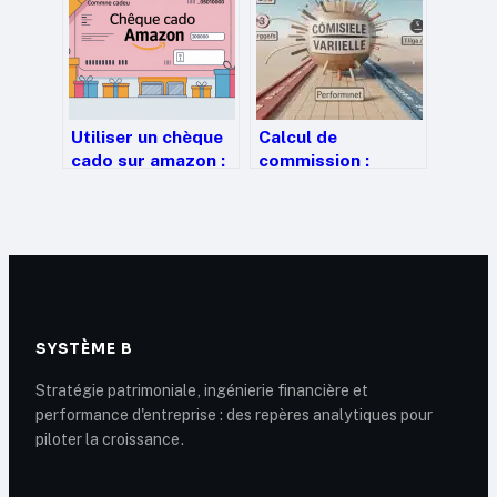
Utiliser un chèque
Calcul de
cado sur amazon :
commission :
guide clair pour ne
pourquoi la
rien perdre
confusion entre HT
et TTC ampute vos
revenus
SYSTÈME B
Stratégie patrimoniale, ingénierie financière et
performance d'entreprise : des repères analytiques pour
piloter la croissance.