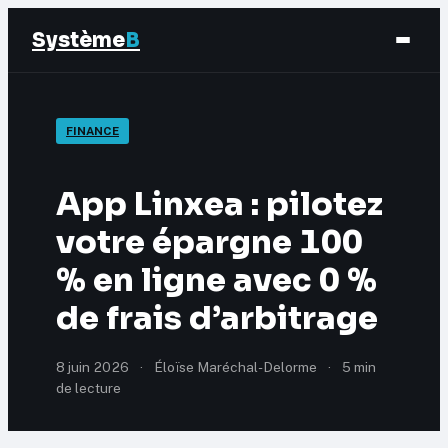
Système
B
Finance
FINANCE
Business
App Linxea : pilotez
Éducation & Emploi
votre épargne 100
% en ligne avec 0 %
Marketing
de frais d’arbitrage
8 juin 2026
·
Éloïse Maréchal-Delorme
·
5 min
de lecture