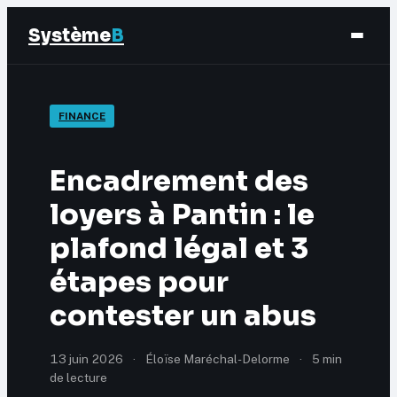
Système
B
Finance
FINANCE
Business
Encadrement des
Éducation & Emploi
loyers à Pantin : le
plafond légal et 3
Marketing
étapes pour
contester un abus
13 juin 2026
·
Éloïse Maréchal-Delorme
·
5 min
de lecture