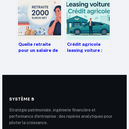
bourse
enjeux seo
Quelle retraite
Crédit agricole
pour un salaire de
leasing voiture :
2000 euros net :
tout comprendre
ce que vous pouvez
pour bien choisir
vraiment attendre
SYSTÈME B
Stratégie patrimoniale, ingénierie financière et
performance d'entreprise : des repères analytiques pour
piloter la croissance.