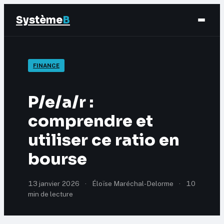
Système
B
Finance
FINANCE
Business
P/e/a/r :
Éducation & Emploi
comprendre et
utiliser ce ratio en
Marketing
bourse
13 janvier 2026
·
Éloïse Maréchal-Delorme
·
10
min de lecture