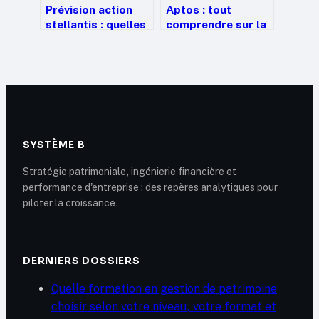
Prévision action
Aptos : tout
stellantis : quelles
comprendre sur la
perspectives pour
blockchain next-
les investisseurs
gen et son token
en 2025 ?
apt
SYSTÈME B
Stratégie patrimoniale, ingénierie financière et
performance d'entreprise : des repères analytiques pour
piloter la croissance.
DERNIERS DOSSIERS
Quelle formation en gestion de patrimoine
choisir selon votre niveau, votre format et