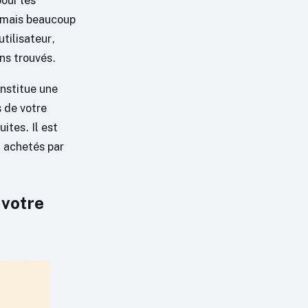
pour les
, mais beaucoup
tilisateur,
ns trouvés.
onstitue une
 de votre
ites. Il est
à achetés par
 votre