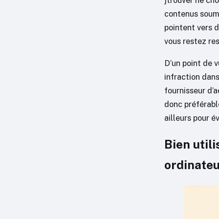
jtrouver ne cho
contenus soumis
pointent vers d
vous restez res
D’un point de 
infraction dan
fournisseur d’a
donc préférable
ailleurs pour é
Bien util
ordinate