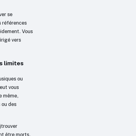
ver se
s références
apidement. Vous
irigé vers
s limites
musiques ou
peut vous
De même,
s ou des
jtrouver
nt être morts,