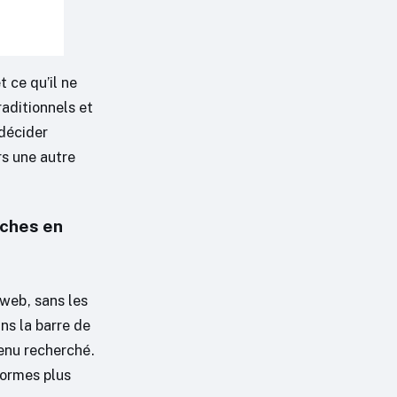
t ce qu’il ne
raditionnels et
décider
rs une autre
rches en
 web, sans les
ns la barre de
tenu recherché.
formes plus