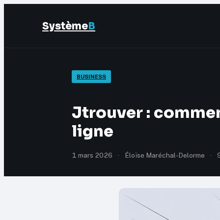
Système
B
BUSINESS
Jtrouver : comment
ligne
1 mars 2026
·
Éloïse Maréchal-Delorme
·