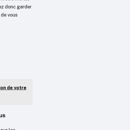
vez donc garder
u de vous
ion de votre
ous