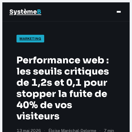
Système
B
Finance
MARKETING
Business
Performance web :
Éducation & Emploi
les seuils critiques
de 1,2s et 0,1 pour
Marketing
stopper la fuite de
40% de vos
visiteurs
13 mai 2026
·
Éloïse Maréchal-Delorme
·
7 min