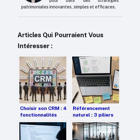
pour bâtir des stratégies
patrimoniales innovantes, simples et efficaces.
Articles Qui Pourraient Vous
Intéresser :
Choisir son CRM : 4
Référencement
fonctionnalités
naturel : 3 piliers
indispensables et
techniques et 4
comparatif des
outils pour
meilleures
propulser votre