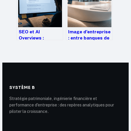
solutions
visibilité sur
Google
SEO et AI
Image d’entreprise
Overviews :
: entre banques de
comment maintenir
photos et mobilier
sa visibilité face à
sur-mesure,
la révolution du
comment maîtriser
zéro clic
votre identité
visuelle ?
SYSTÈME B
Stratégie patrimoniale, ingénierie financière et
performance d'entreprise : des repères analytiques pour
piloter la croissance.