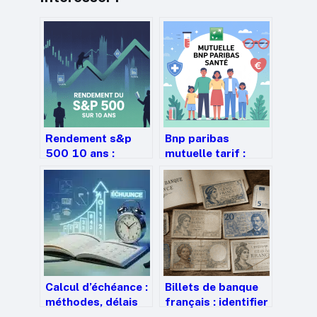
Rendement s&p
Bnp paribas
500 10 ans :
mutuelle tarif :
comprendre,
comment bien
comparer et bien
comparer et payer
l’utiliser
le juste prix
Calcul d’échéance :
Billets de banque
méthodes, délais
français : identifier
légaux et risques
les raretés et