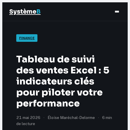
Système
B
Finance
FINANCE
Business
Tableau de suivi
Éducation & Emploi
des ventes Excel : 5
indicateurs clés
Marketing
pour piloter votre
performance
21 mai 2026
·
Éloïse Maréchal-Delorme
·
6 min
de lecture