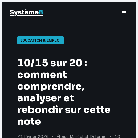
Système
B
Finance
ÉDUCATION & EMPLOI
Business
10/15 sur 20 :
Éducation & Emploi
comment
comprendre,
Marketing
analyser et
rebondir sur cette
note
21 février 2026
·
Éloïse Maréchal-Delorme
·
10