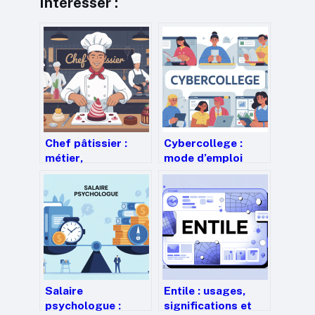
Intéresser :
Chef pâtissier :
Cybercollege :
métier,
mode d’emploi
compétences,
complet pour bien
études et
l’utiliser au collège
évolutions de
carrière
Salaire
Entile : usages,
psychologue :
significations et