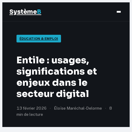
Système
B
Finance
ÉDUCATION & EMPLOI
Business
Entile : usages,
Éducation & Emploi
significations et
enjeux dans le
Marketing
secteur digital
13 février 2026
·
Éloïse Maréchal-Delorme
·
8
min de lecture