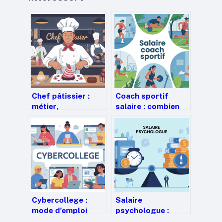
Chef pâtissier :
Coach sportif
métier,
salaire : combien
compétences,
gagne un coach et
études et
comment
évolutions de
l’augmenter
carrière
Cybercollege :
Salaire
mode d’emploi
psychologue :
complet pour bien
combien gagne