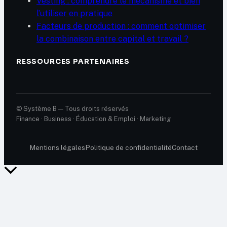
Vesting : comprendre le mécanisme et bien
l’utiliser en pratique
Facteurs de production : comment optimiser
la combinaison entre capital et travail ?
RESSOURCES PARTENAIRES
© Système B — Tous droits réservés
Finance · Business · Éducation & Emploi · Marketing
Mentions légales
Politique de confidentialité
Contact
Retour
en
haut