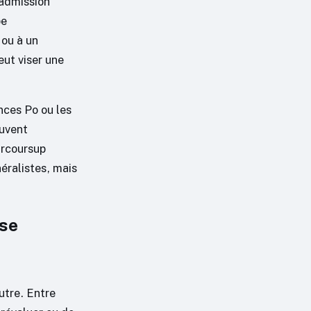
’admission
pe
 ou à un
ut viser une
nces Po ou les
ouvent
arcoursup
néralistes, mais
 se
utre. Entre