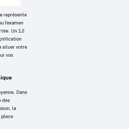
ue représente
ou l’examen
ortée. Un 12
nification
 situer votre
our vos
sique
oyenne. Dans
e des
sion, la
e place