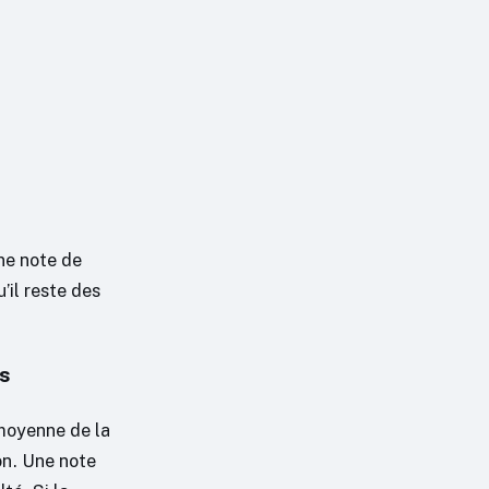
ne note de
’il reste des
us
 moyenne de la
on. Une note