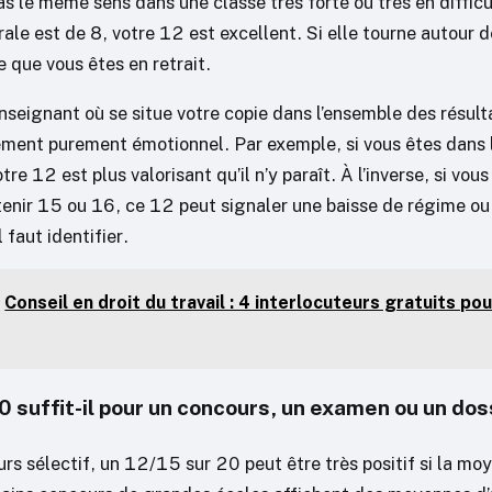
as le même sens dans une classe très forte ou très en difficul
le est de 8, votre 12 est excellent. Si elle tourne autour d
e que vous êtes en retrait.
nseignant où se situe votre copie dans l’ensemble des résult
gement purement émotionnel. Par exemple, si vous êtes dans l
tre 12 est plus valorisant qu’il n’y paraît. À l’inverse, si vou
tenir 15 ou 16, ce 12 peut signaler une baisse de régime ou 
 faut identifier.
Conseil en droit du travail : 4 interlocuteurs gratuits po
 suffit-il pour un concours, un examen ou un dos
rs sélectif, un 12/15 sur 20 peut être très positif si la m