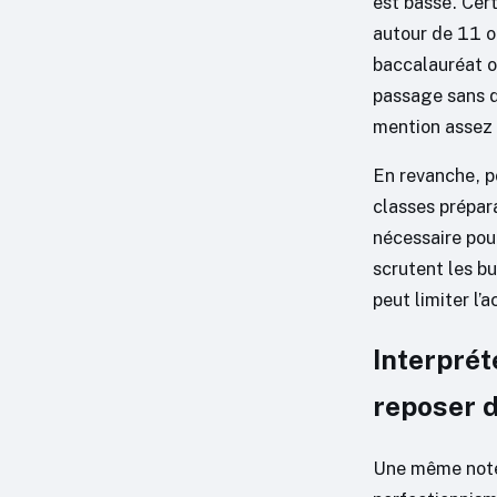
est basse. Cer
autour de 11 o
baccalauréat ou
passage sans d
mention assez 
En revanche, p
classes prépar
nécessaire pou
scrutent les bu
peut limiter l’a
Interprét
reposer 
Une même note p