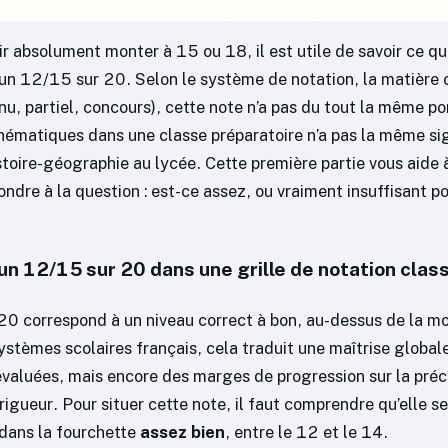
ir absolument monter à 15 ou 18, il est utile de savoir ce q
n 12/15 sur 20. Selon le système de notation, la matière 
nu, partiel, concours), cette note n’a pas du tout la même p
ématiques dans une classe préparatoire n’a pas la même sig
toire-géographie au lycée. Cette première partie vous aide à
ondre à la question : est-ce assez, ou vraiment insuffisant p
un 12/15 sur 20 dans une grille de notation clas
0 correspond à un niveau correct à bon, au-dessus de la m
stèmes scolaires français, cela traduit une maîtrise global
aluées, mais encore des marges de progression sur la préci
igueur. Pour situer cette note, il faut comprendre qu’elle s
dans la fourchette
assez bien
, entre le 12 et le 14.