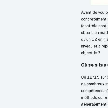
Avant de voulo
concrètement u
(contrôle conti
obtenu en math
qu’un 12 en his
niveau et à rép
objectifs ?
Où se situe 
Un 12/15 sur 2
de nombreux sy
compétences év
méthode ou la r
généralement 