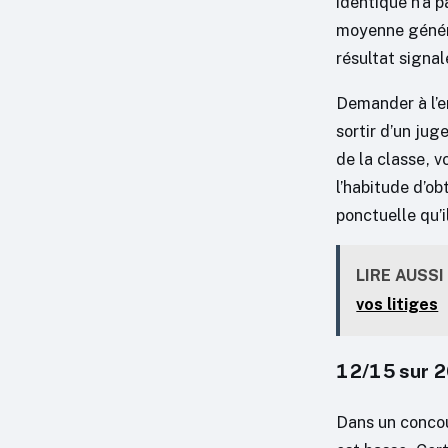
identique n’a p
moyenne généra
résultat signal
Demander à l’e
sortir d’un ju
de la classe, vo
l’habitude d’ob
ponctuelle qu’il
LIRE AUSSI
vos litiges
12/15 sur 20
Dans un concou