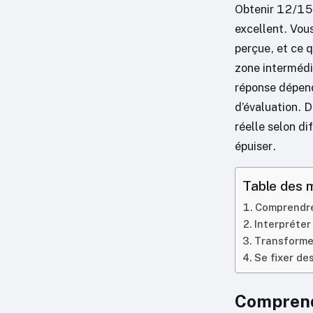
Obtenir 12/15 s
excellent. Vou
perçue, et ce q
zone intermédia
réponse dépend
d’évaluation. D
réelle selon d
épuiser.
Table des 
Comprendre
Interpréter
Transformer
Se fixer de
Comprend