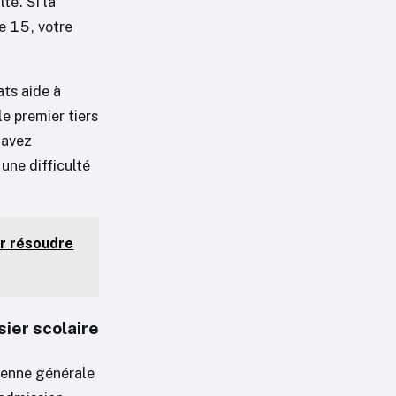
té. Si la
e 15, votre
ats aide à
e premier tiers
s avez
une difficulté
ur résoudre
sier scolaire
oyenne générale