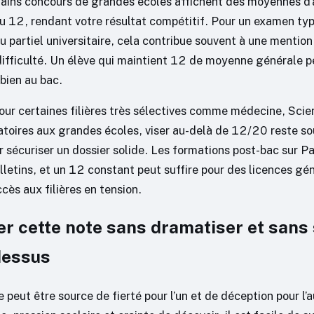
tains concours de grandes écoles affichent des moyennes d
u 12, rendant votre résultat compétitif. Pour un examen ty
 partiel universitaire, cela contribue souvent à une mention
ifficulté. Un élève qui maintient 12 de moyenne générale pe
bien au bac.
our certaines filières très sélectives comme médecine, Scie
atoires aux grandes écoles, viser au-delà de 12/20 reste s
r sécuriser un dossier solide. Les formations post-bac sur P
lletins, et un 12 constant peut suffire pour des licences gé
ccès aux filières en tension.
er cette note sans dramatiser et sans
dessus
eut être source de fierté pour l’un et de déception pour l’a