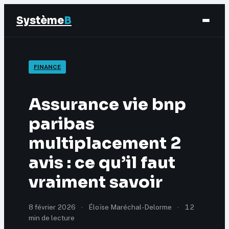
Système
B
Finance
FINANCE
Business
Assurance vie bnp
Éducation & Emploi
paribas
multiplacement 2
Marketing
avis : ce qu’il faut
vraiment savoir
8 février 2026
·
Éloïse Maréchal-Delorme
·
12
min de lecture