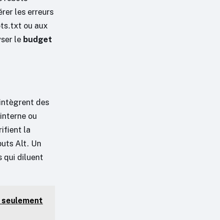
rer les erreurs
ots.txt ou aux
yser le
budget
 intègrent des
interne ou
rifient la
buts Alt. Un
 qui diluent
s seulement