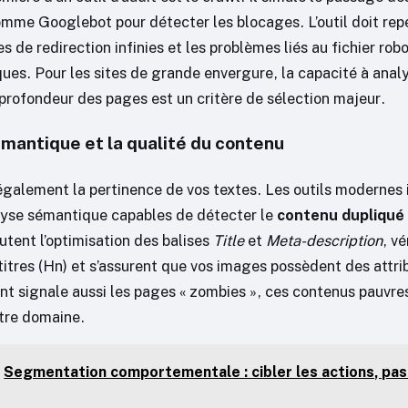
omme Googlebot pour détecter les blocages. L’outil doit repé
s de redirection infinies et les problèmes liés au fichier rob
ques. Pour les sites de grande envergure, la capacité à anal
 profondeur des pages est un critère de sélection majeur.
émantique et la qualité du contenu
 également la pertinence de vos textes. Les outils modernes
yse sémantique capables de détecter le
contenu dupliqué
rutent l’optimisation des balises
Title
et
Meta-description
, vé
titres (Hn) et s’assurent que vos images possèdent des attri
nt signale aussi les pages « zombies », ces contenus pauvres
otre domaine.
Segmentation comportementale : cibler les actions, pa