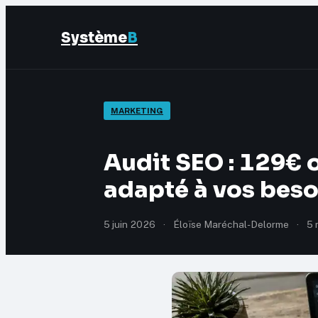
Système
B
MARKETING
Audit SEO : 129€ 
adapté à vos beso
5 juin 2026
·
Éloïse Maréchal-Delorme
·
5 