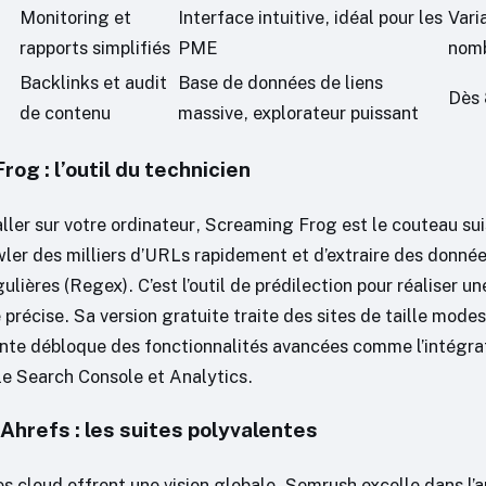
Monitoring et
Interface intuitive, idéal pour les
Vari
rapports simplifiés
PME
nomb
Backlinks et audit
Base de données de liens
Dès 
de contenu
massive, explorateur puissant
og : l’outil du technicien
aller sur votre ordinateur, Screaming Frog est le couteau su
ler des milliers d’URLs rapidement et d’extraire des donnée
ulières (Regex). C’est l’outil de prédilection pour réaliser u
précise. Sa version gratuite traite des sites de taille mode
ante débloque des fonctionnalités avancées comme l’intégra
e Search Console et Analytics.
Ahrefs : les suites polyvalentes
s cloud offrent une vision globale. Semrush excelle dans l’a