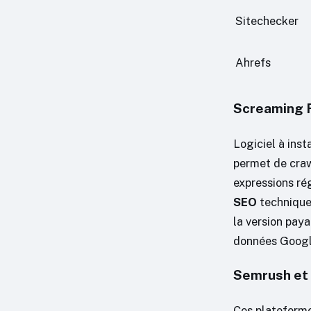
Sitechecker
Ahrefs
Screaming Fr
Logiciel à inst
permet de craw
expressions rég
SEO
technique 
la version pay
données Googl
Semrush et 
Ces plateforme