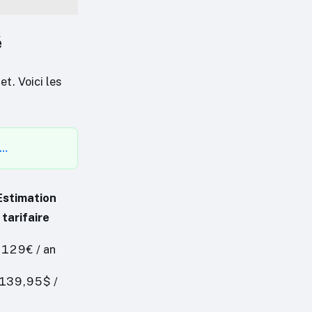
é
t. Voici les
 …
Estimation
tarifaire
 129€ / an
 139,95$ /