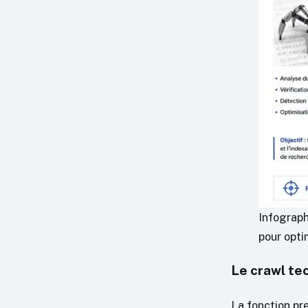
Infograph
pour opti
Le crawl tec
La fonction pre