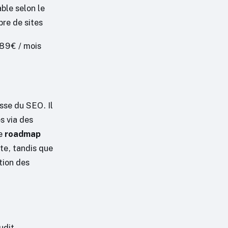
able selon le
re de sites
89€ / mois
isse du SEO. Il
s via des
ne
roadmap
ste, tandis que
tion des
udit