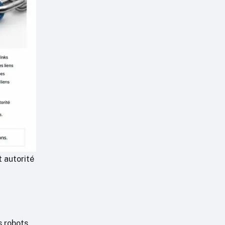
t autorité
s robots