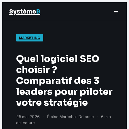
Système
B
Finance
MARKETING
Business
Quel logiciel SEO
Éducation & Emploi
choisir ?
Comparatif des 3
Marketing
leaders pour piloter
votre stratégie
25 mai 2026
·
Éloïse Maréchal-Delorme
·
6 min
de lecture