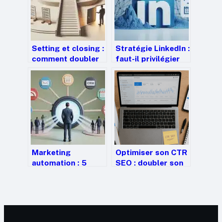
Setting et closing :
Stratégie LinkedIn :
comment doubler
faut-il privilégier
vos ventes en
votre profil
segmentant votre
personnel ou votre
cycle commercial ?
page entreprise ?
Marketing
Optimiser son CTR
automation : 5
SEO : doubler son
scénarios concrets
trafic sans gagner
pour augmenter
une seule position
vos ventes de
14,5%