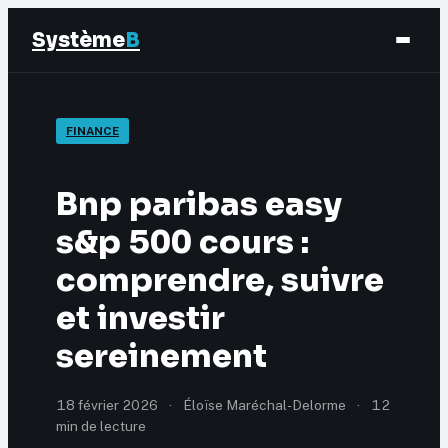
Système
B
Finance
FINANCE
Business
Bnp paribas easy
Éducation & Emploi
s&p 500 cours :
comprendre, suivre
Marketing
et investir
sereinement
18 février 2026
·
Éloïse Maréchal-Delorme
·
12
min de lecture