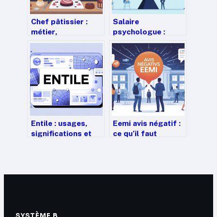
Chef pâtissier :
Salaire
métier,
psychologue :
compétences,
combien gagne
études et
vraiment un
évolutions de
psychologue en
carrière
2025 ?
Entile : usages,
Eemi avis négatif :
significations et
ce qu’il faut
enjeux dans le
vraiment savoir
secteur digital
avant de vous
engager
SYSTÈME B