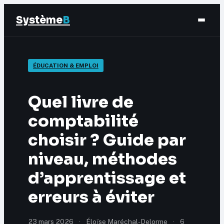
Système
B
Finance
ÉDUCATION & EMPLOI
Business
Quel livre de
Éducation & Emploi
comptabilité
choisir ? Guide par
Marketing
niveau, méthodes
d’apprentissage et
erreurs à éviter
23 mars 2026
·
Éloïse Maréchal-Delorme
·
6