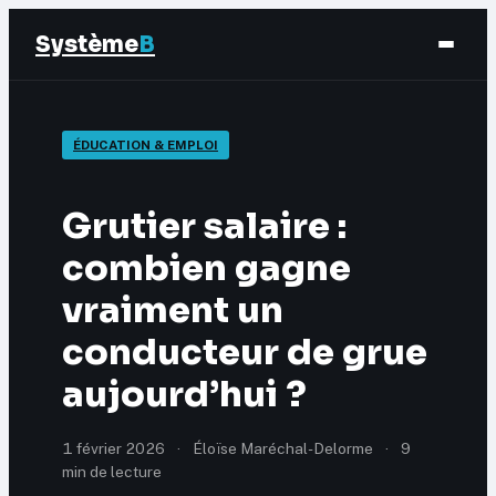
Système
B
Finance
ÉDUCATION & EMPLOI
Business
Grutier salaire :
Éducation & Emploi
combien gagne
vraiment un
Marketing
conducteur de grue
aujourd’hui ?
1 février 2026
·
Éloïse Maréchal-Delorme
·
9
min de lecture