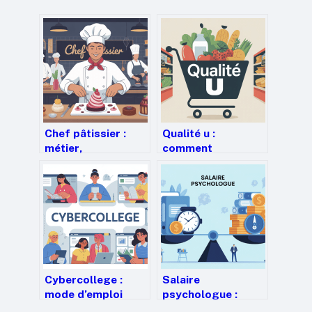
Chef pâtissier :
Qualité u :
métier,
comment
compétences,
l’enseigne
études et
construit
évolutions de
confiance, prix et
carrière
engagement
Cybercollege :
Salaire
mode d’emploi
psychologue :
complet pour bien
combien gagne