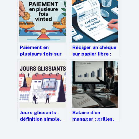
Paiement en
Rédiger un chèque
plusieurs fois sur
sur papier libre :
vinted : comment
mode d’emploi clair
ça marche vraiment
et complet
?
Jours glissants :
Salaire d’un
définition simple,
manager : grilles,
calcul et exemples
leviers de
concrets
rémunération et
écarts par secteur