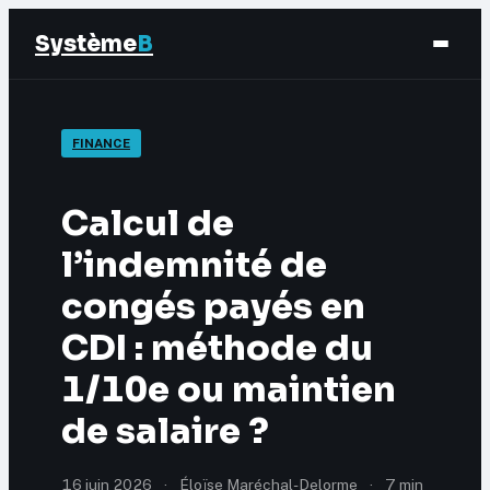
Système
B
Finance
FINANCE
Business
Calcul de
Éducation & Emploi
l’indemnité de
congés payés en
Marketing
CDI : méthode du
1/10e ou maintien
de salaire ?
16 juin 2026
·
Éloïse Maréchal-Delorme
·
7 min