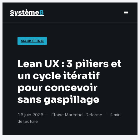
Système
B
Finance
MARKETING
Business
Lean UX : 3 piliers et
Éducation & Emploi
un cycle itératif
pour concevoir
Marketing
sans gaspillage
16 juin 2026
·
Éloïse Maréchal-Delorme
·
4 min
de lecture