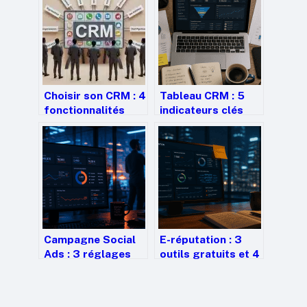
Choisir son CRM : 4
Tableau CRM : 5
fonctionnalités
indicateurs clés
indispensables et
pour transformer
comparatif des
vos données
meilleures
clients en
solutions
décisions
rentables
Campagne Social
E-réputation : 3
Ads : 3 réglages
outils gratuits et 4
stratégiques pour
solutions pro pour
maximiser votre
maîtriser votre
ROI et éviter le
image