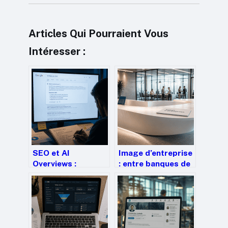
Articles Qui Pourraient Vous
Intéresser :
SEO et AI
Image d’entreprise
Overviews :
: entre banques de
comment maintenir
photos et mobilier
sa visibilité face à
sur-mesure,
la révolution du
comment maîtriser
zéro clic
votre identité
visuelle ?