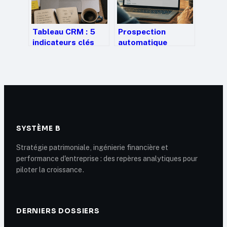
Tableau CRM : 5
Prospection
indicateurs clés
automatique
pour transformer
LinkedIn : 800
vos données
invitations par
clients en
mois sans risque
décisions
de bannissement
rentables
SYSTÈME B
Stratégie patrimoniale, ingénierie financière et
performance d'entreprise : des repères analytiques pour
piloter la croissance.
DERNIERS DOSSIERS