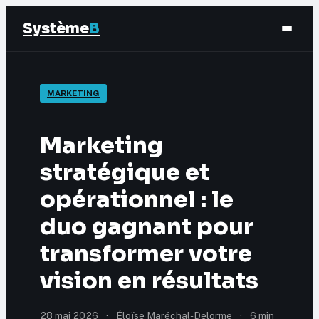
Système
B
Finance
MARKETING
Business
Marketing
Éducation & Emploi
stratégique et
opérationnel : le
Marketing
duo gagnant pour
transformer votre
vision en résultats
28 mai 2026
·
Éloïse Maréchal-Delorme
·
6 min