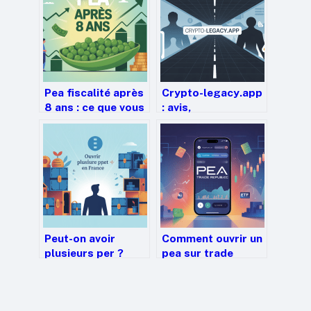
Pea fiscalité après
Crypto-legacy.app
8 ans : ce que vous
: avis,
devez vraiment
fonctionnement et
savoir
précautions avant
de vous lancer
Peut-on avoir
Comment ouvrir un
plusieurs per ?
pea sur trade
tout comprendre
republic : guide
pour optimiser
complet et concret
votre épargne