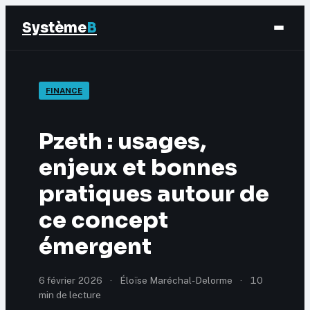
Système
B
Finance
FINANCE
Business
Pzeth : usages,
Éducation & Emploi
enjeux et bonnes
pratiques autour de
Marketing
ce concept
émergent
6 février 2026
·
Éloïse Maréchal-Delorme
·
10
min de lecture